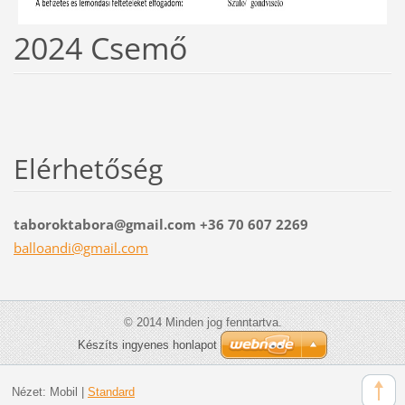
2024 Csemő
Elérhetőség
taboroktabora@gmail.com +36 70 607 2269
balloand
i@gmail.
com
© 2014 Minden jog fenntartva.
Készíts ingyenes honlapot
Nézet:
Mobil
|
Standard